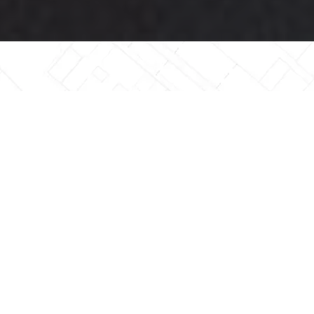
LOREM IPSUM DOLOR
Lorem ipsum dolor sit amet, consetetur
sadipscing elitr, sed diam nonumy eirmod
tempor invidunt ut labore et dolore magna
aliquyam erat, sed diam voluptua. At vero eos
et accusam et justo duo dolores et ea rebum.
Stet clita kasd gubergren, no sea takimata
sanctus est Lorem ipsum dolor sit amet.
Lorem ipsum dolor sit amet, consetetur
sadipscing elitr, sed diam nonumy eirmod